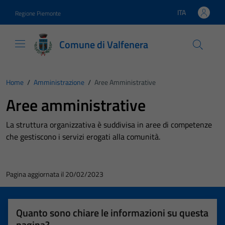
Vai ai contenuti
Vai al footer
ITA
Regione Piemonte
Lingua attiva:
Comune di Valfenera
Home
/
Amministrazione
/
Aree Amministrative
Aree amministrative
La struttura organizzativa è suddivisa in aree di competenze
che gestiscono i servizi erogati alla comunità.
Pagina aggiornata il 20/02/2023
Quanto sono chiare le informazioni su questa
pagina?