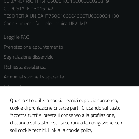
CC.BANCARIO IT15H0608510316000000020319
CC.POSTALE 13016142
TESORERIA UNICA IT76Q0100004306TU0000001130
Codice univoco fatt. elettronica UF2LMP
Leggi le FAQ
Prenotazione appuntamento
Segnalazione disservizio
Richiesta assistenza
Amministrazione trasparente
Informativa privacy
Cookie Policy
Questo sito utilizza cookie tecnici e, previo consenso,
Tecnici
Note legali
cookie di profilazione di terze parti. Cliccando sul tasto
Questi cookie
'Accetta tutti' si presta il consenso alla profilazione,
Dichiarazione di accessibilità
sono necessari
cliccando sul tasto 'Esci' si continua la navigazione con i
Piano di miglioramento del sito
per il
soli cookie tecnici.
Link alla cookie policy
funzionamento